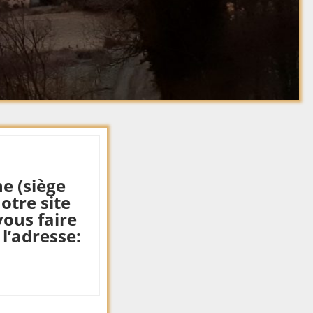
Saint Just Allières
La Joanas
Services
Markala
La Rivière
Transports
Echange Amitié St
La Talabard
Just Coltis Alunis
La Ternose
École de Musique
La Terrasse
La Boule des Genêts
La Valsonni
La farandole
La Vielle R
LANPB
Laloy
Le Groupe Séniors
Le Billet
Le Sou de l’Ecole des
ne (siège
4 saisons
Le Brément
notre site
Ludophiles
Le Calvaire
vous faire
Ô P’tits Moufflets De
Le Chaleux
l’adresse:
La Vallée
Le Chateau
Pompiers et Amicale
des sapeurs
Le Chatelar
pompiers
Le Chavet
Société de Chasse
Le Clément