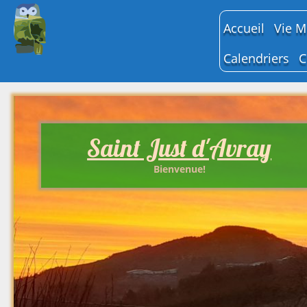
Accueil
Vie M
Bull
Calendriers
C
Conse
Manifestatio
Comm
Salle des fête
Proc
Déli
Tarifs et
Comp
Réservations
Saint Just d'Avray
Cons
Hora
Bienvenue!
Pers
Cent
d’act
(CCA
Plum
Cons
des 
2025