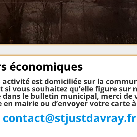
Plume 2021
Plume 2020
Plume 2019
Plume 2018
Plume 2017
Plume 2016
Plume 2015
rs économiques
Plume 2014
e activité est domiciliée sur la commu
et si vous souhaitez qu’elle figure sur 
 dans le bulletin municipal, merci de 
 en mairie ou d’envoyer votre carte à 
contact@stjustdavray.fr