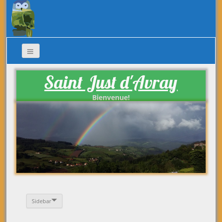
Saint Just d'Avray
Bienvenue!
Sidebar