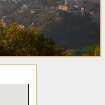
Saint Just Allières
Services
La Joanas
Markala
Transports
La Rivière
Echange Amitié St
La Talabard
Just Coltis Alunis
La Ternose
École de Musique
La Terrasse
La Boule des Genêts
La Valsonni
La farandole
La Vielle R
LANPB
Le Groupe Séniors
Laloy
Le Sou de l’Ecole des
Le Billet
4 saisons
Le Brément
Ludophiles
Le Calvaire
Ô P’tits Moufflets De
Le Chaleux
La Vallée
Le Chateau
Pompiers et Amicale
des sapeurs
Le Chatelar
pompiers
Le Chavet
Société de Chasse