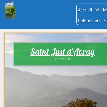
Accueil
Vie M
Bull
Calendriers
C
Conse
Manifestatio
Comm
Salle des fête
Proc
Déli
Tarifs et
Comp
Réservations
Saint Just d'Avray
Cons
Hora
Bienvenue!
Pers
Cent
d’act
(CCA
Plum
Cons
des 
2025