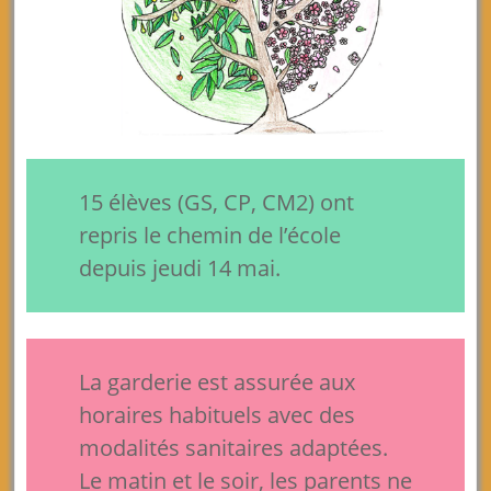
15 élèves (GS, CP, CM2) ont
repris le chemin de l’école
depuis jeudi 14 mai.
La garderie est assurée aux
horaires habituels avec des
modalités sanitaires adaptées.
Le matin et le soir, les parents ne