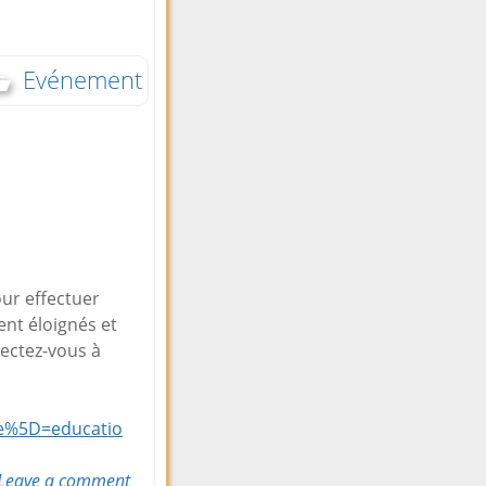
Evénement
ur effectuer
nt éloignés et
nectez-vous à
le%5D=educatio
Leave a comment