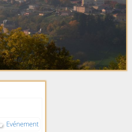
Saint Just Allières
Services
La Joanas
Markala
Transports
La Rivière
Echange Amitié St
La Talabard
Just Coltis Alunis
La Ternose
École de Musique
La Terrasse
La Boule des Genêts
La Valsonni
La farandole
La Vielle Ro
LANPB
Laloy
Le Groupe Séniors
Le Billet
Le Sou de l’Ecole des
4 saisons
Le Brément
Ludophiles
Le Calvaire
Ô P’tits Moufflets De
Le Chaleux
La Vallée
Le Chateau
Pompiers et Amicale
des sapeurs
Le Chatelar
pompiers
Le Chavet
Evénement
Société de Chasse
Le Clément