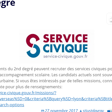
egré
nts du 2nd degré peuvent recruter des services civiques po
’accompagnement scolaire. Les candidats actuels sont souve
urbaine. Si vous êtes intéressés par de telles missions, con
nte pour plus de renseignements:
ice-civique.gouv.fr/missions/?
_overseas%5D=0&criteria%5Bquery%5D=lyon&criteria%5Btit
arch-options
27 novembre 2017
stjustdavray