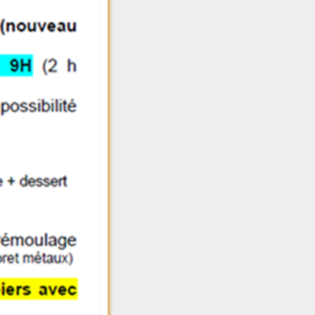
Les Bois
Les Mésang
Les Pins
Les Roches
Les Salles
Les Terres
Les Toisons
Longeval
Montchevr
Narbonne
Neiry
Pied Villard
Pierre Plan
Saint Mauri
Voie Drue