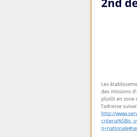
2nd d
Les établisseme
des missions d
plutôt en zone 
l’adresse suiva
http://www.serv
criteria%5Bis
n+nationale#se