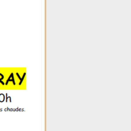
Société Musicale
Le Creux
Tennis Club
Le Gacin
Le Jacquet
Le Mas
Le Merle
Le Néanne
Le Penin
Le Pérou
Le Perret
Le Petit Mou
Le Portier
Le Poteau
Le Profut
Le Proton
Le Vanel