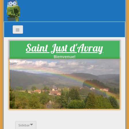
Saint Just d'Avray
Bienvenue!
Sidebar